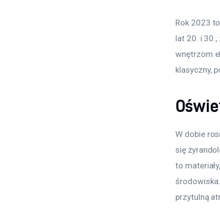
Rok 2023 to 
lat 20. i 30
wnętrzom el
klasyczny, 
Oświe
W dobie ros
się żyrando
to materiały
środowiska.
przytulną a