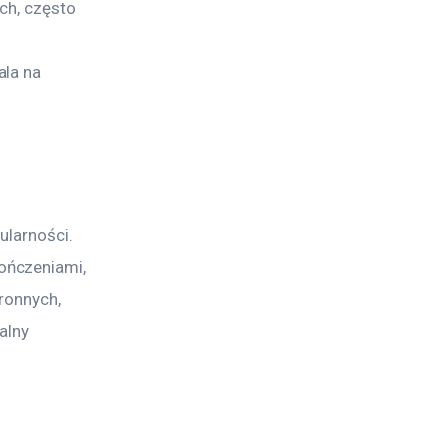
ch, często 
la na 
ularności. 
ończeniami, 
ronnych, 
alny 