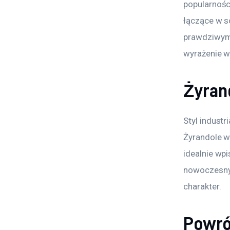
popularnośc
łączące w s
prawdziwymi
wyrażenie w
Żyran
Styl industr
Żyrandole w
idealnie wp
nowoczesnyc
charakter.
Powrót