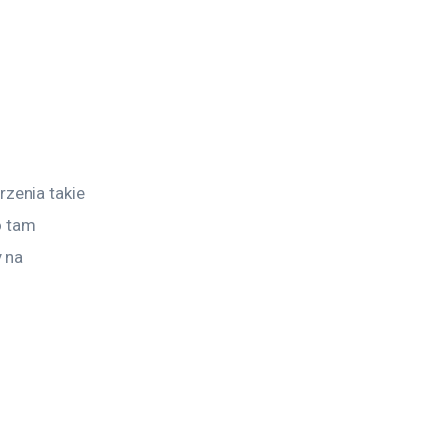
zenia takie 
o tam 
 na 