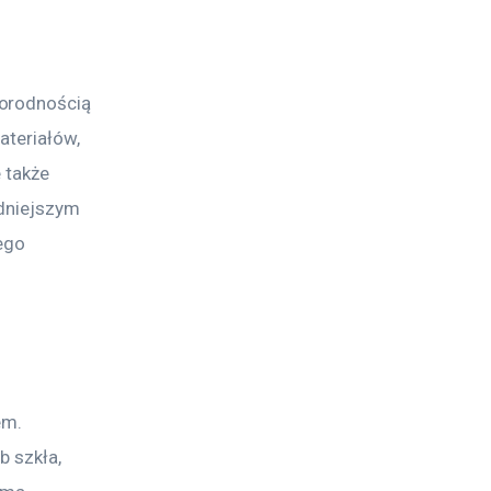
orodnością 
ateriałów, 
 także 
dniejszym 
ego 
em. 
 szkła, 