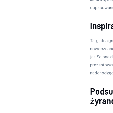
dopasowane
Inspir
Targi design
nowoczesneg
jak Salone d
prezentowan
nadchodząc
Podsu
żyran