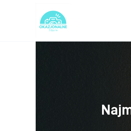
Turystyka
Lifestyle
Dom i ogród
Uroda
Zdrowie
Więcej
Najm