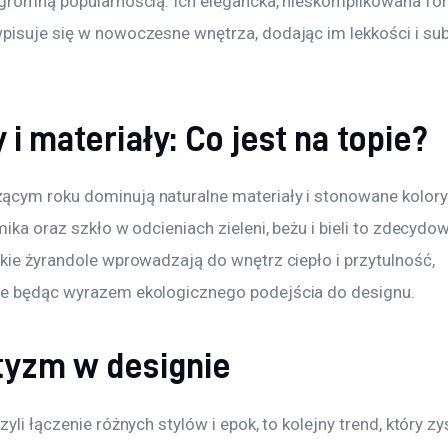
ogromną popularnością. Ich elegancka, nieskomplikowana fo
pisuje się w nowoczesne wnętrza, dodając im lekkości i sub
 i materiały: Co jest na topie?
cym roku dominują naturalne materiały i stonowane kolory.
mika oraz szkło w odcieniach zieleni, beżu i bieli to zdecydow
kie żyrandole wprowadzają do wnętrz ciepło i przytulność, 
e będąc wyrazem ekologicznego podejścia do designu.
tyzm w designie
zyli łączenie różnych stylów i epok, to kolejny trend, który zy