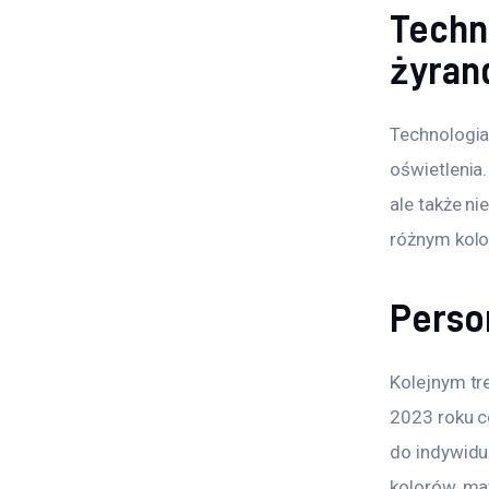
Techn
żyran
Technologia
oświetlenia
ale także ni
różnym kolo
Perso
Kolejnym tre
2023 roku c
do indywidu
kolorów, mat