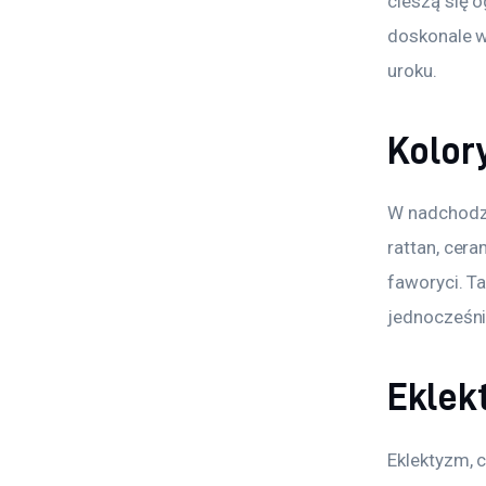
cieszą się 
doskonale w
uroku.
Kolory
W nadchodzą
rattan, cera
faworyci. Ta
jednocześni
Eklek
Eklektyzm, c