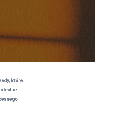
ndy, które 
 idealne 
czesnego 