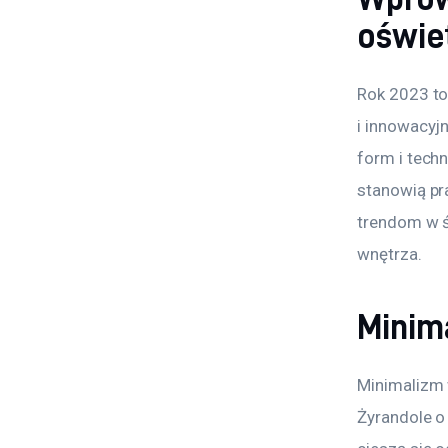
oświe
Rok 2023 to
i innowacyjn
form i techn
stanowią pr
trendom w ś
wnętrza.
Minim
Minimalizm w
Żyrandole o