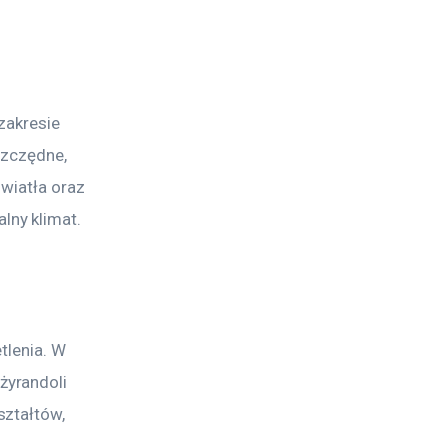
zakresie 
szczędne, 
światła oraz 
ny klimat.
tlenia. W 
yrandoli 
ztałtów, 