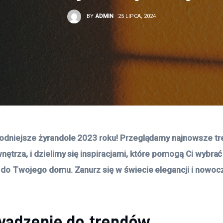
BY
ADMIN
25 LIPCA, 2024
odniejsze żyrandole 2023 roku! Przeglądamy najnowsze tre
nętrza, i dzielimy się inspiracjami, które pomogą Ci wybrać
 do Twojego domu. Zanurz się w świecie elegancji i nowo
adzenie do trendów