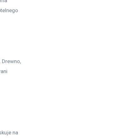
rma 
telnego 
 Drewno, 
ani 
skuje na 