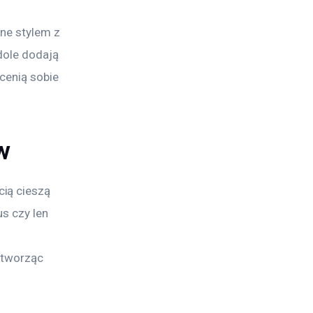
ne stylem z 
dole dodają 
cenią sobie 
w
ią cieszą 
s czy len 
 tworząc 