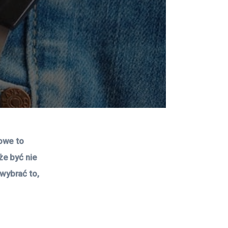
owe to 
e być nie 
ybrać to, 