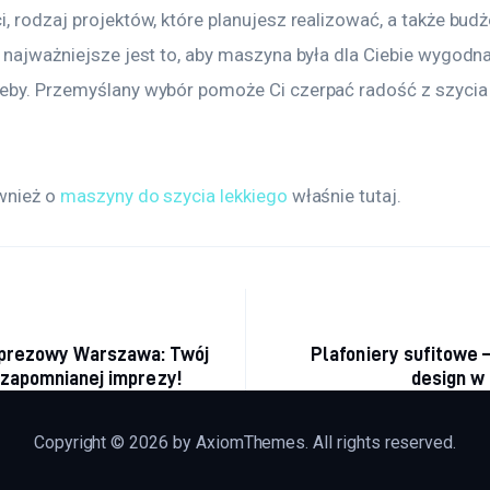
, rodzaj projektów, które planujesz realizować, a także budże
 najważniejsze jest to, aby maszyna była dla Ciebie wygodna 
eby. Przemyślany wybór pomoże Ci czerpać radość z szycia 
wnież o 
maszyny do szycia lekkiego
 właśnie tutaj. 
acja
mprezowy Warszawa: Twój
Plafoniery sufitowe 
ezapomnianej imprezy!
design w
Copyright © 2026 by AxiomThemes. All rights reserved.