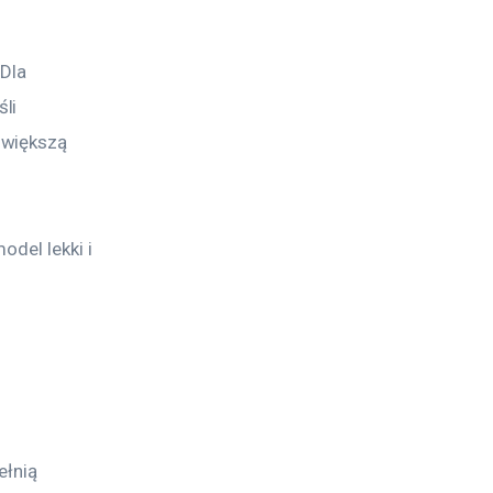
Dla 
li 
 większą 
del lekki i 
łnią 