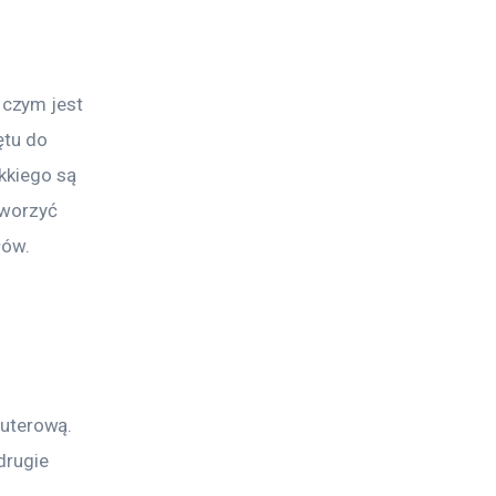
czym jest 
ętu do 
kkiego są 
tworzyć 
łów.
 
uterową. 
drugie 