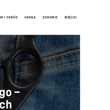
M I OGRÓD
URODA
ZDROWIE
WIĘCEJ
go –
ych