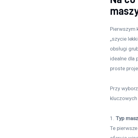
maszy
Pierwszym k
„szycie lekk
obsługi grub
idealne dla
proste proje
Przy wyborz
kluczowych
1. 
Typ masz
Te pierwsze