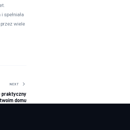
t. 
i spełniała 
przez wiele 
NEXT
– praktyczny
 twoim domu