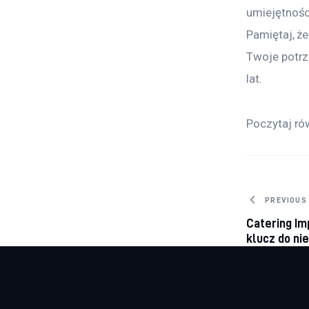
umiejętności
Pamiętaj, że
Twoje potrz
lat.
Poczytaj ró
Nawig
PREVIOUS
Catering I
wpisu
klucz do ni