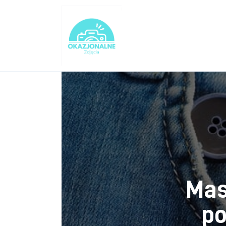
Turystyka
Lifestyle
Dom i ogród
Uroda
Zdrowie
Więcej
Mas
po