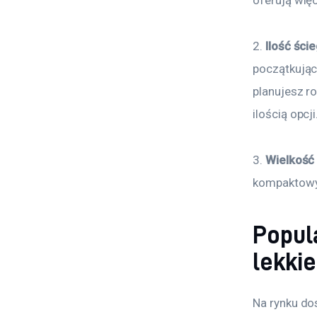
oferują więc
2. 
Ilość ści
początkując
planujesz r
ilością opcji
3. 
Wielkość 
kompaktowy
Popul
lekki
Na rynku do