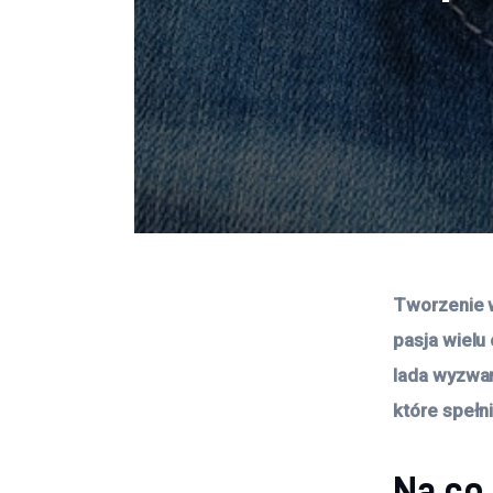
Tworzenie w
pasja wielu
lada wyzwan
które spełn
Na co