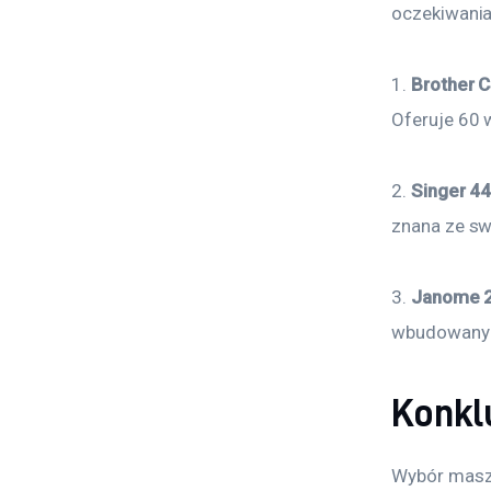
oczekiwania 
1. 
Brother 
Oferuje 60 
2. 
Singer 44
znana ze sw
3. 
Janome 
wbudowanymi
Konkl
Wybór maszy