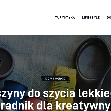
okazjonalne-
TURYSTYKA
LIFESTYLE
DO
zdjecia.pl
DOM I OGRÓD
zyny do szycia lekkie
radnik dla kreatywn