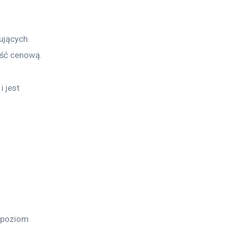
ujących. 
ość cenową.
 jest 
 
 poziom 