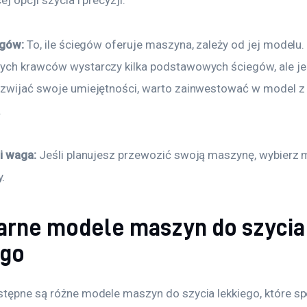
ej opcji szycia i precyzji.
egów:
 To, ile ściegów oferuje maszyna, zależy od jej modelu. 
ych krawców wystarczy kilka podstawowych ściegów, ale jeś
ozwijać swoje umiejętności, warto zainwestować w model z
.
i waga:
 Jeśli planujesz przewozić swoją maszynę, wybierz mo
.
arne modele maszyn do szycia
ego
stępne są różne modele maszyn do szycia lekkiego, które spe