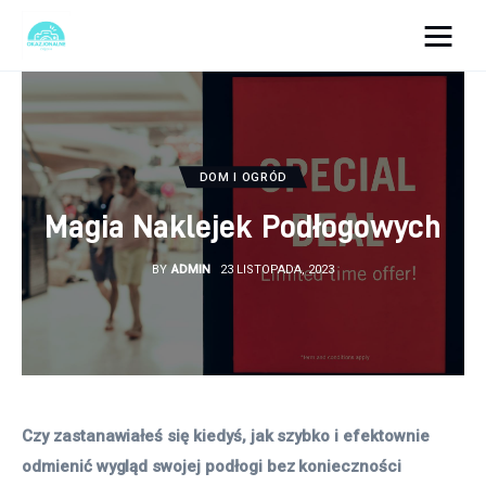
okazjonalne-zdjecia.pl
Turystyka
DOM I OGRÓD
Lifestyle
Magia Naklejek Podłogowych
Dom i ogród
BY
ADMIN
23 LISTOPADA, 2023
Uroda
Zdrowie
Więcej
Czy zastanawiałeś się kiedyś, jak szybko i efektownie 
odmienić wygląd swojej podłogi bez konieczności 