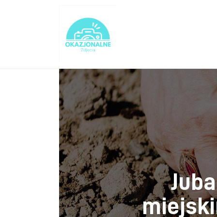
Turystyka
Lifestyle
Dom i ogród
Uroda
Zdrowie
Więcej
Juba
miejski