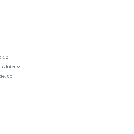
 
k, z 
ku Jubaea 
e, co 