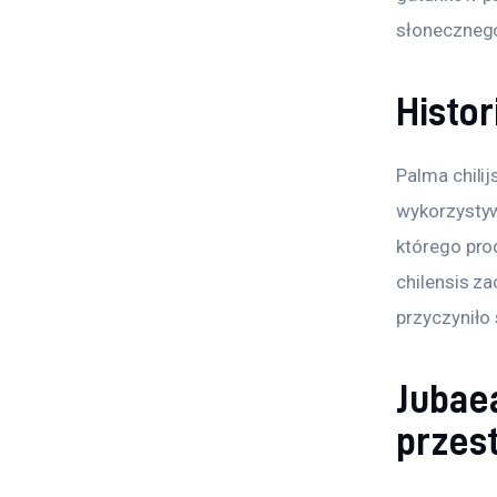
słoneczneg
Histor
Palma chilij
wykorzystyw
którego pro
chilensis z
przyczyniło 
Jubaea
przes