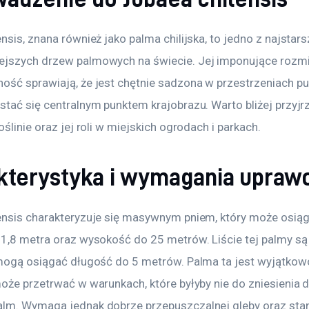
nsis, znana również jako palma chilijska, to jedno z najstars
jszych drzew palmowych na świecie. Jej imponujące rozmia
ość sprawiają, że jest chętnie sadzona w przestrzeniach pub
tać się centralnym punktem krajobrazu. Warto bliżej przyjrze
oślinie oraz jej roli w miejskich ogrodach i parkach.
kterystyka i wymagania upra
ensis charakteryzuje się masywnym pniem, który może osiąg
 1,8 metra oraz wysokość do 25 metrów. Liście tej palmy są 
 mogą osiągać długość do 5 metrów. Palma ta jest wyjątkow
oże przetrwać w warunkach, które byłyby nie do zniesienia d
lm. Wymaga jednak dobrze przepuszczalnej gleby oraz sta