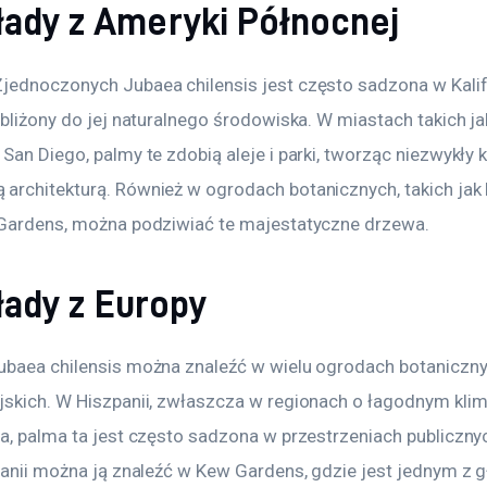
łady z Ameryki Północnej
jednoczonych Jubaea chilensis jest często sadzona w Kalifo
zbliżony do jej naturalnego środowiska. W miastach takich ja
San Diego, palmy te zdobią aleje i parki, tworząc niezwykły k
architekturą. Również w ogrodach botanicznych, takich jak 
 Gardens, można podziwiać te majestatyczne drzewa.
łady z Europy
ubaea chilensis można znaleźć w wielu ogrodach botanicznyc
jskich. W Hiszpanii, zwłaszcza w regionach o łagodnym klima
ja, palma ta jest często sadzona w przestrzeniach publiczny
ytanii można ją znaleźć w Kew Gardens, gdzie jest jednym z 