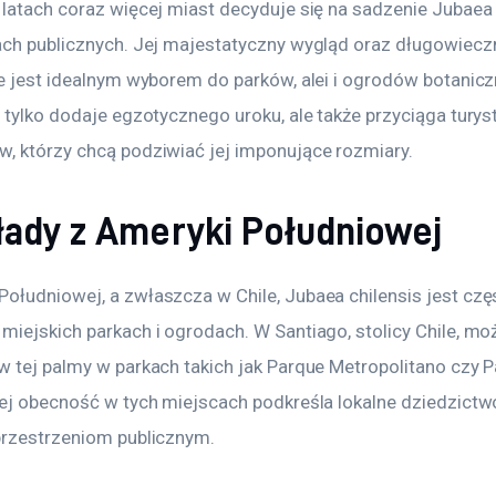
 latach coraz więcej miast decyduje się na sadzenie Jubaea 
ach publicznych. Jej majestatyczny wygląd oraz długowiecz
że jest idealnym wyborem do parków, alei i ogrodów botanicz
 tylko dodaje egzotycznego uroku, ale także przyciąga turyst
, którzy chcą podziwiać jej imponujące rozmiary.
łady z Ameryki Południowej
ołudniowej, a zwłaszcza w Chile, Jubaea chilensis jest czę
miejskich parkach i ogrodach. W Santiago, stolicy Chile, mo
w tej palmy w parkach takich jak Parque Metropolitano czy P
Jej obecność w tych miejscach podkreśla lokalne dziedzictwo
przestrzeniom publicznym.