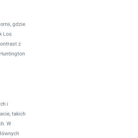
rnii, gdzie 
k Los 
ontrast z 
Huntington 
h i 
cie, takich 
ch. W 
głównych 