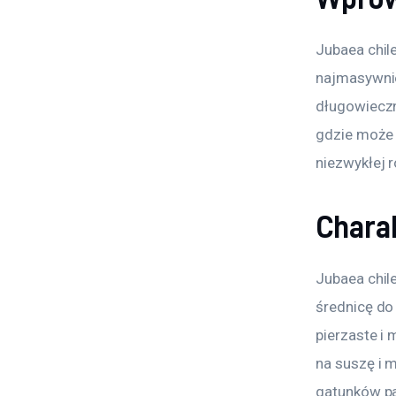
Jubaea chile
najmasywnie
długowieczn
gdzie może s
niezwykłej r
Chara
Jubaea chil
średnicę do
pierzaste i
na suszę i m
gatunków pa