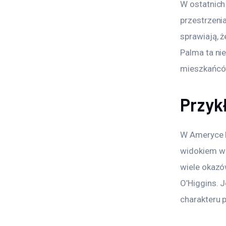
W ostatnich
przestrzeni
sprawiają, 
Palma ta nie
mieszkańców
Przyk
W Ameryce P
widokiem w 
wiele okazó
O’Higgins. 
charakteru 