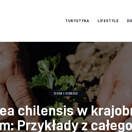
okazjonalne-
TURYSTYKA
LIFESTYLE
DO
zdjecia.pl
DOM I OGRÓD
ea chilensis w krajob
m: Przykłady z całeg