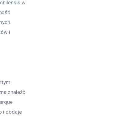
chilensis w 
ność 
nych. 
ów i 
stym 
żna znaleźć 
arque 
 i dodaje 