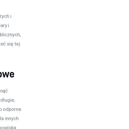
zych i 
ry i 
licznych, 
ć się tej 
wowe
nąć 
długie, 
o odporna 
la innych 
nowiska 