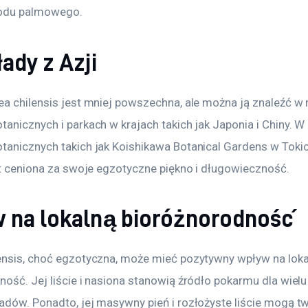
rodu palmowego.
ady z Azji
ea chilensis jest mniej powszechna, ale można ją znaleźć w 
anicznych i parkach w krajach takich jak Japonia i Chiny. W 
tanicznych takich jak Koishikawa Botanical Gardens w Tokio
est ceniona za swoje egzotyczne piękno i długowieczność.
 na lokalną bioróżnorodność
ensis, choć egzotyczna, może mieć pozytywny wpływ na loka
ność. Jej liście i nasiona stanowią źródło pokarmu dla wiel
adów. Ponadto, jej masywny pień i rozłożyste liście mogą t