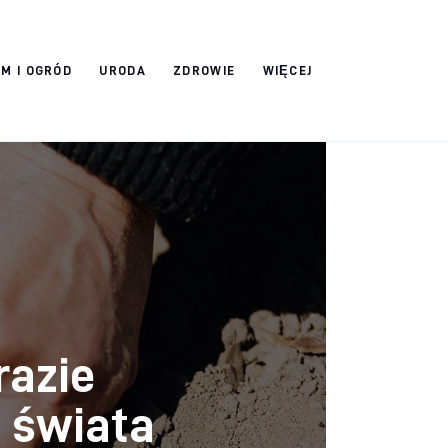
M I OGRÓD
URODA
ZDROWIE
WIĘCEJ
razie
o świata