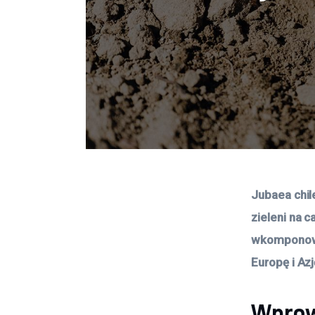
Jubaea chil
zieleni na c
wkomponowuj
Europę i Azj
Wprow