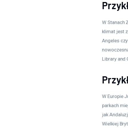
Przyk
W Stanach Z
klimat jest 
Angeles czy 
nowoczesną 
Library and
Przyk
W Europie J
parkach mie
jak Andaluz
Wielkiej Br