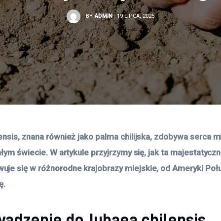
BY
ADMIN
19 LIPCA, 2025
ensis, znana również jako palma chilijska, zdobywa serca m
ałym świecie. W artykule przyjrzymy się, jak ta majestatyczn
e się w różnorodne krajobrazy miejskie, od Ameryki Poł
ę.
adzenie do Jubaea chilensis