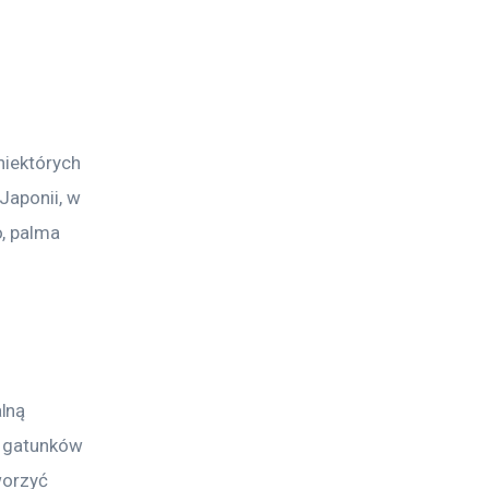
niektórych 
Japonii, w 
, palma 
lną 
u gatunków 
worzyć 