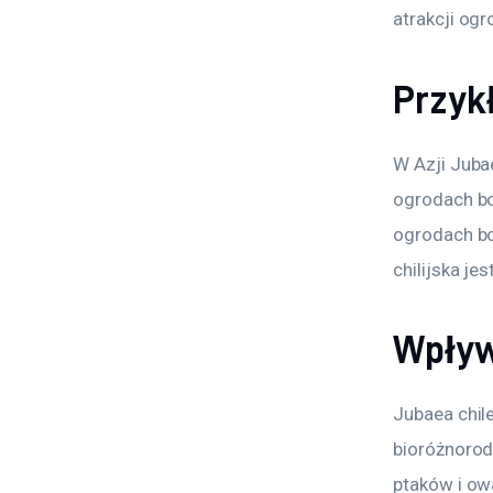
atrakcji og
Przykł
W Azji Juba
ogrodach bot
ogrodach bo
chilijska j
Wpływ
Jubaea chil
bioróżnorod
ptaków i ow