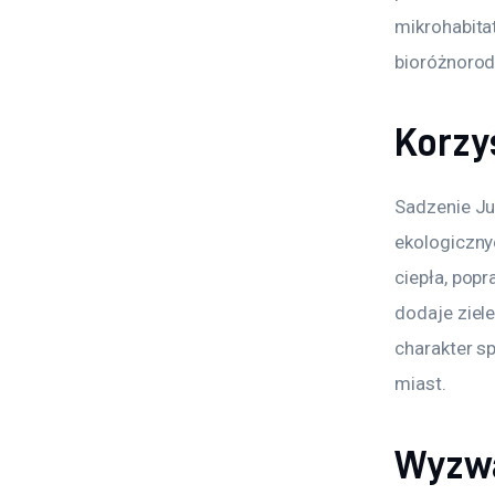
mikrohabita
bioróżnorod
Korzy
Sadzenie Ju
ekologiczny
ciepła, pop
dodaje ziel
charakter s
miast.
Wyzwa