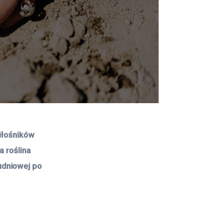
iłośników 
a roślina 
udniowej po 