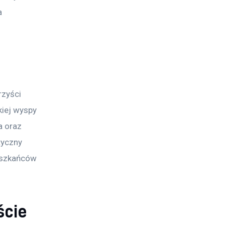
a 
rzyści 
iej wyspy 
a oraz 
tyczny 
ieszkańców 
ście