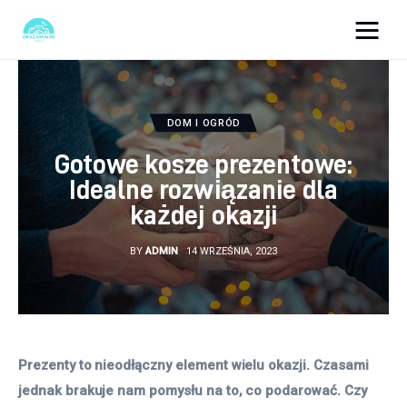
okazjonalne-zdjecia.pl
Turystyka
DOM I OGRÓD
Gotowe kosze prezentowe:
Lifestyle
Idealne rozwiązanie dla
każdej okazji
Dom i ogród
BY
ADMIN
14 WRZEŚNIA, 2023
Uroda
Zdrowie
Więcej
Prezenty to nieodłączny element wielu okazji. Czasami 
jednak brakuje nam pomysłu na to, co podarować. Czy 