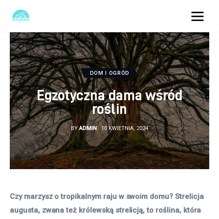
okazjonalne-zdjecia.pl
Turystyka
DOM I OGRÓD
Lifestyle
Egzotyczna dama wśród
roślin
Dom i ogród
BY
ADMIN
10 KWIETNIA, 2024
Uroda
Zdrowie
Więcej
Czy marzysz o tropikalnym raju w swoim domu? Strelicja 
augusta, zwana też królewską strelicją, to roślina, która 