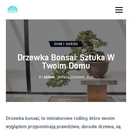
okazjonalne-zdjecia.pl
Turystyka
DOM I OGRÓD
Lifestyle
Drzewka Bonsai: Sztuka W
Twoim Domu
Dom i ogród
BY
ADMIN
28 PAŹDZIERNIKA, 2023
Uroda
Zdrowie
Więcej
Drzewka bonsai, te miniaturowe rośliny, które swoim 
wyglądem przypominają prawdziwe, dorosłe drzewa, są 