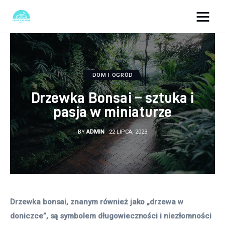
okazjonalne-zdjecia.pl
Turystyka
DOM I OGRÓD
Lifestyle
Drzewka Bonsai – sztuka i
pasja w miniaturze
Dom i ogród
BY
ADMIN
22 LIPCA, 2023
Uroda
Zdrowie
Więcej
Drzewka bonsai, znanym również jako „drzewa w 
doniczce”, są symbolem długowieczności i niezłomności 