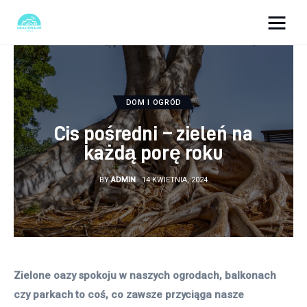
okazjonalne-zdjecia.pl
Turystyka
DOM I OGRÓD
Lifestyle
Cis pośredni – zieleń na
każdą porę roku
Dom i ogród
BY
ADMIN
14 KWIETNIA, 2024
Uroda
Zdrowie
Więcej
Zielone oazy spokoju w naszych ogrodach, balkonach 
czy parkach to coś, co zawsze przyciąga nasze 