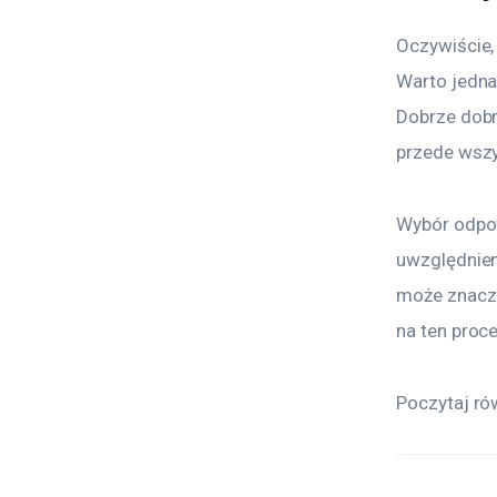
Oczywiście,
Warto jednak
Dobrze dobr
przede wszy
Wybór odpow
uwzględnieni
może znaczą
na ten proce
Poczytaj ró