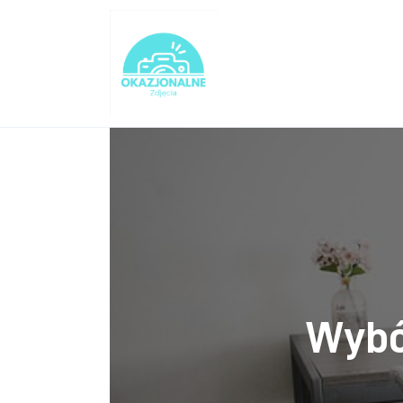
Turystyka
Lifestyle
Dom i ogród
Uroda
Zdrowie
Więcej
Wybó