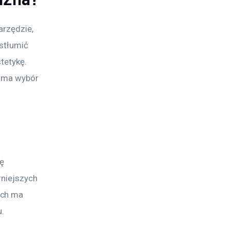
arzędzie, 
stłumić 
tetykę. 
e ma wybór 
ę 
rniejszych 
ich ma 
. 