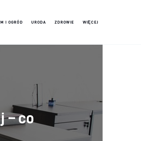
M I OGRÓD
URODA
ZDROWIE
WIĘCEJ
 – co