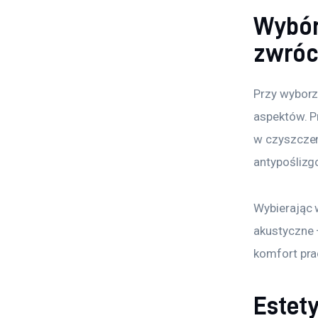
Wybór
zwróc
Przy wyborz
aspektów. P
w czyszczeni
antypoślizg
Wybierając 
akustyczne
komfort prac
Estet