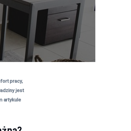
ort pracy, 
adziny jest 
 artykule 
ażna?