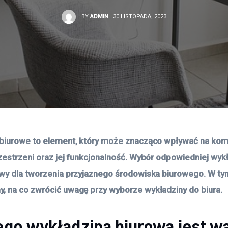
BY
ADMIN
30 LISTOPADA, 2023
biurowe to element, który może znacząco wpływać na komf
zestrzeni oraz jej funkcjonalność. Wybór odpowiedniej wykł
wy dla tworzenia przyjaznego środowiska biurowego. W tym
 na co zwrócić uwagę przy wyborze wykładziny do biura. 
ego wykładzina biurowa jest w