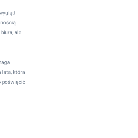
wygląd. 
nością. 
iura, ale 
maga 
lata, która 
 poświęcić 