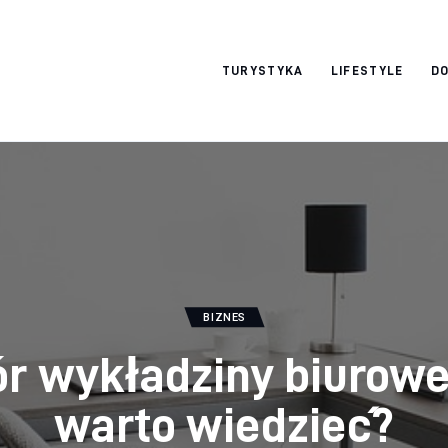
okazjonalne-
TURYSTYKA
LIFESTYLE
DO
zdjecia.pl
BIZNES
r wykładziny biurowej
warto wiedzieć?