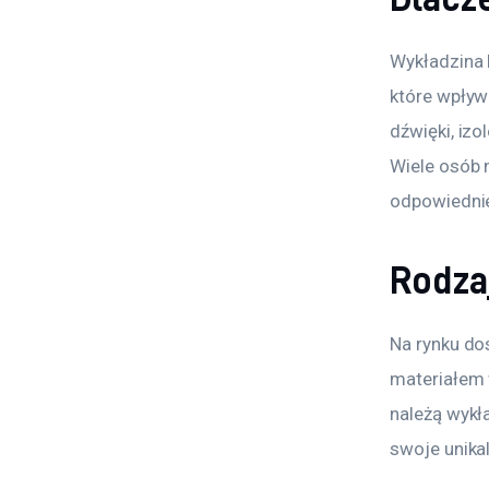
Wykładzina 
które wpływ
dźwięki, iz
Wiele osób 
odpowiednie
Rodza
Na rynku dos
materiałem 
należą wykł
swoje unika