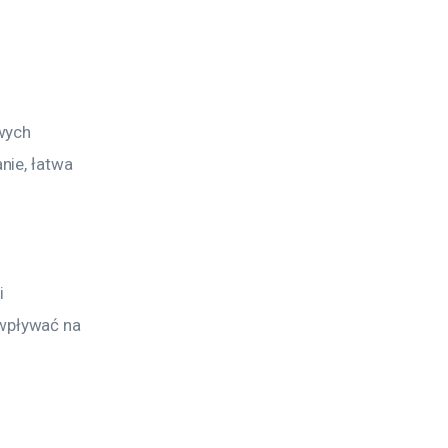
wych 
ie, łatwa 
 
wpływać na 