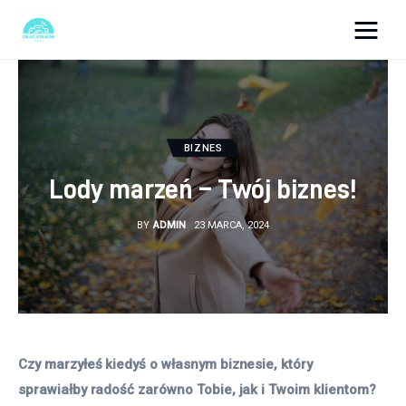
okazjonalne-zdjecia.pl
Turystyka
BIZNES
Lifestyle
Lody marzeń – Twój biznes!
Dom i ogród
BY
ADMIN
23 MARCA, 2024
Uroda
Zdrowie
Więcej
Czy marzyłeś kiedyś o własnym biznesie, który 
sprawiałby radość zarówno Tobie, jak i Twoim klientom? 