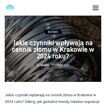
okazjonalne-zdjecia.pl
Turystyka
BIZNES
Jakie czynniki wpływają na
Lifestyle
cennik złomu w Krakowie w
2024 roku?
Dom i ogród
BY
ADMIN
27 LIPCA, 2024
Uroda
Zdrowie
Więcej
Jakie czynniki wpływają na cennik złomu w Krakowie w 
2024 roku? Odkryj, jak globalne trendy, lokalne regulacje 