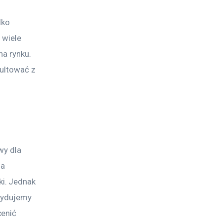
lko 
 wiele 
a rynku. 
ultować z 
wy dla 
a 
i. Jednak 
cydujemy 
enić 