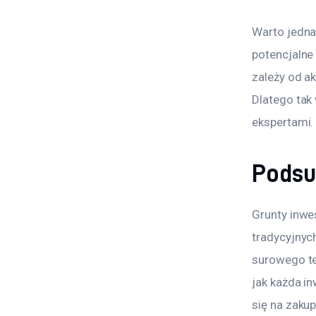
Warto jedna
potencjalne 
zależy od ak
Dlatego tak
ekspertami.
Pods
Grunty inwe
tradycyjnyc
surowego te
jak każda i
się na zaku