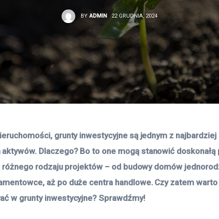
BY
ADMIN
22 GRUDNIA, 2024
ieruchomości, grunty inwestycyjne są jednym z najbardziej 
 aktywów. Dlaczego? Bo to one mogą stanowić doskonałą
ji różnego rodzaju projektów – od budowy domów jednorodz
amentowce, aż po duże centra handlowe. Czy zatem warto
ać w grunty inwestycyjne? Sprawdźmy!