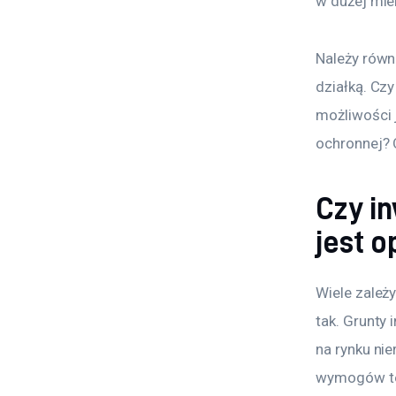
w dużej mie
Należy równ
działką. Czy
możliwości j
ochronnej? 
Czy i
jest o
Wiele zależ
tak. Grunty
na rynku nie
wymogów tec