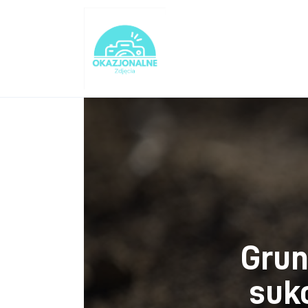
Turystyka
Lifestyle
Dom i ogród
Uroda
Zdrowie
Więcej
Grun
suk