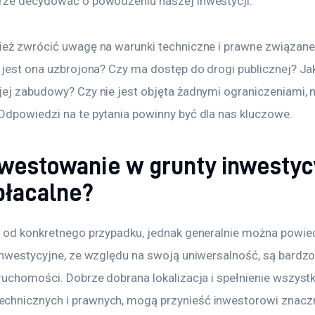
rze decydować o powodzeniu naszej inwestycji. 
ież zwrócić uwagę na warunki techniczne i prawne związane
 jest ona uzbrojona? Czy ma dostęp do drogi publicznej? Jak
ej zabudowy? Czy nie jest objęta żadnymi ograniczeniami, np
Odpowiedzi na te pytania powinny być dla nas kluczowe.
nwestowanie w grunty inwestyc
płacalne?
y od konkretnego przypadku, jednak generalnie można powied
 inwestycyjne, ze względu na swoją uniwersalność, są bardz
ruchomości. Dobrze dobrana lokalizacja i spełnienie wszystk
hnicznych i prawnych, mogą przynieść inwestorowi znaczn