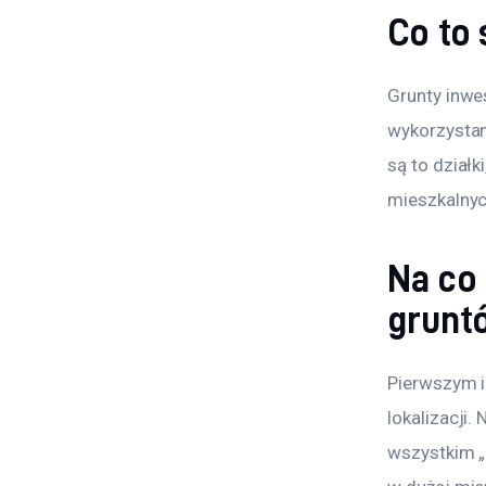
Co to 
Grunty inwe
wykorzystan
są to dział
mieszkalnyc
Na co
grunt
Pierwszym i
lokalizacji.
wszystkim „l