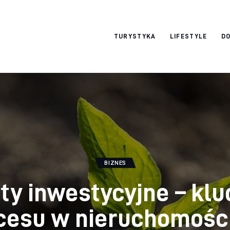
okazjonalne-
TURYSTYKA
LIFESTYLE
DO
zdjecia.pl
BIZNES
ty inwestycyjne – klu
cesu w nieruchomośc