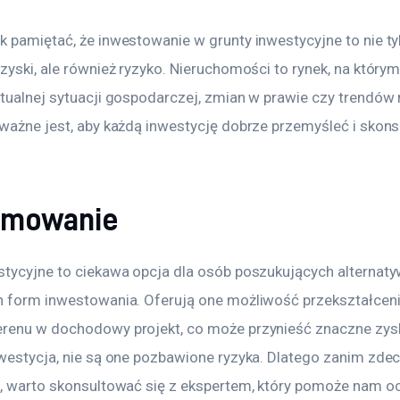
k pamiętać, że inwestowanie w grunty inwestycyjne to nie ty
zyski, ale również ryzyko. Nieruchomości to rynek, na którym
tualnej sytuacji gospodarczej, zmian w prawie czy trendów n
 ważne jest, aby każdą inwestycję dobrze przemyśleć i skons
umowanie
stycyjne to ciekawa opcja dla osób poszukujących alternaty
h form inwestowania. Oferują one możliwość przekształceni
renu w dochodowy projekt, co może przynieść znaczne zysk
nwestycja, nie są one pozbawione ryzyka. Dlatego zanim zde
p, warto skonsultować się z ekspertem, który pomoże nam oc