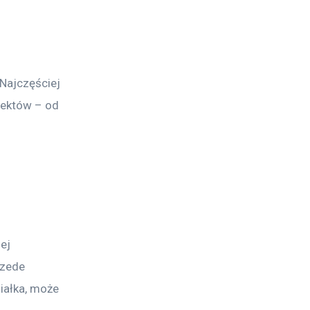
Najczęściej 
iektów – od 
ej 
rzede 
ziałka, może 