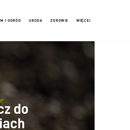
M I OGRÓD
URODA
ZDROWIE
WIĘCEJ
cz do
iach