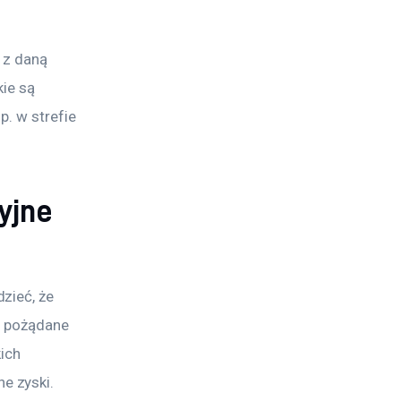
 z daną 
ie są 
. w strefie 
yjne
zieć, że 
o pożądane 
ich 
e zyski.