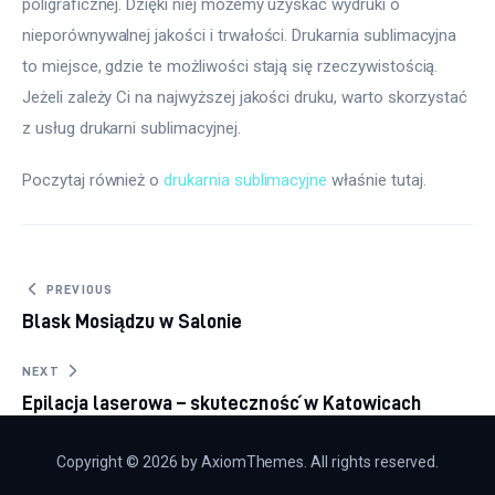
poligraficznej. Dzięki niej możemy uzyskać wydruki o 
nieporównywalnej jakości i trwałości. Drukarnia sublimacyjna 
to miejsce, gdzie te możliwości stają się rzeczywistością. 
Jeżeli zależy Ci na najwyższej jakości druku, warto skorzystać 
z usług drukarni sublimacyjnej.
Poczytaj również o 
drukarnia sublimacyjne
 właśnie tutaj. 
Nawigacja
PREVIOUS
Blask Mosiądzu w Salonie
wpisu
NEXT
Epilacja laserowa – skuteczność w Katowicach
Copyright © 2026 by AxiomThemes. All rights reserved.