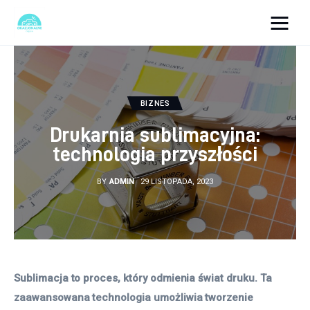
okazjonalne-zdjecia.pl
Turystyka
BIZNES
Lifestyle
Drukarnia sublimacyjna:
technologia przyszłości
Dom i ogród
BY
ADMIN
29 LISTOPADA, 2023
Uroda
Zdrowie
Więcej
Sublimacja to proces, który odmienia świat druku. Ta 
zaawansowana technologia umożliwia tworzenie 