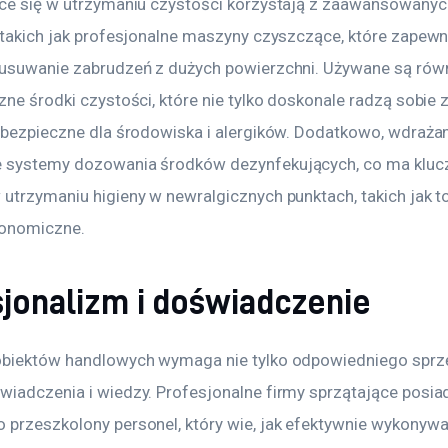
ące się w utrzymaniu czystości korzystają z zaawansowanyc
, takich jak profesjonalne maszyny czyszczące, które zapewni
 usuwanie zabrudzeń z dużych powierzchni. Używane są równ
zne środki czystości, które nie tylko doskonale radzą sobie 
ą bezpieczne dla środowiska i alergików. Dodatkowo, wdrażan
e systemy dozowania środków dezynfekujących, co ma kluc
utrzymaniu higieny w newralgicznych punktach, takich jak to
ronomiczne.
sjonalizm i doświadczenie
obiektów handlowych wymaga nie tylko odpowiedniego sprzęt
wiadczenia i wiedzy. Profesjonalne firmy sprzątające posia
 przeszkolony personel, który wie, jak efektywnie wykonyw