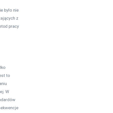
e było nie 
tających z 
tod pracy 
lko 
st to 
niu 
ej. W 
andardów 
sekwencje 