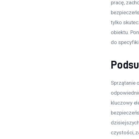
pracę, zach
bezpieczeńs
tylko skutec
obiektu. Po
do specyfiki
Pods
Sprzątanie 
odpowiednic
kluczowy el
bezpieczeńs
dzisiejszyc
czystości, 