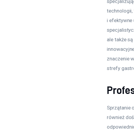
specjalizuj
technologii
i efektywne
specjalistyc
ale także s
innowacyjn
znaczenie w 
strefy gast
Profe
Sprzątanie 
również doś
odpowiednio