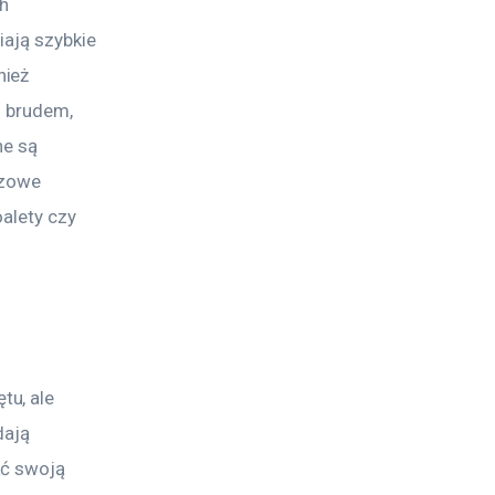
h 
ają szybkie 
ież 
z brudem, 
e są 
zowe 
alety czy 
u, ale 
dają 
ać swoją 