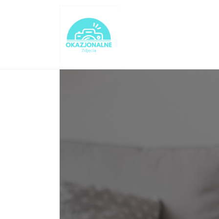
Turystyka
Lifestyle
Dom i ogród
Uroda
Zdrowie
Więcej