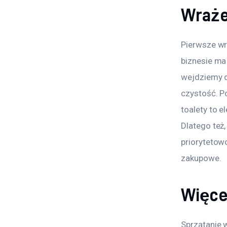
Wraże
Pierwsze wr
biznesie ma
wejdziemy d
czystość. Po
toalety to e
Dlatego też,
priorytetow
zakupowe.
Więcej
Sprzątanie w