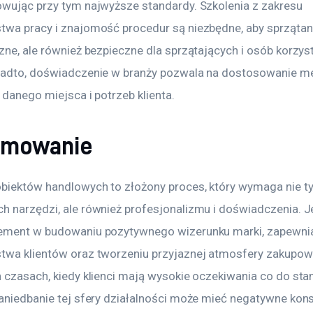
owując przy tym najwyższe standardy. Szkolenia z zakresu 
twa pracy i znajomość procedur są niezbędne, aby sprzątani
zne, ale również bezpieczne dla sprzątających i osób korzys
nadto, doświadczenie w branży pozwala na dostosowanie me
 danego miejsca i potrzeb klienta.
umowanie
obiektów handlowych to złożony proces, który wymaga nie ty
h narzędzi, ale również profesjonalizmu i doświadczenia. Je
ement w budowaniu pozytywnego wizerunku marki, zapewnia
twa klientów oraz tworzeniu przyjaznej atmosfery zakupow
h czasach, kiedy klienci mają wysokie oczekiwania co do st
zaniedbanie tej sfery działalności może mieć negatywne kon