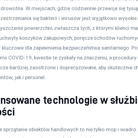
drowotna. W miejscach, gdzie codziennie przewija się tysią
zestrzeniania się bakterii i wirusów jest wyjątkowo wysokie.
yszczenie powierzchni, zwłaszcza tych, z którymi klienci ma
k uchwyty koszyków zakupowych, poręcze schodów ruchomych
t kluczowe dla zapewnienia bezpieczeństwa sanitarnego. Po
mii COVID-19, kwestie te zyskały na znaczeniu, a procedury 
zcze bardziej zaostrzone i doprecyzowane, aby skutecznie ch
ntów, jak i personel.
nsowane technologie w służb
ości
sprzątanie obiektów handlowych to nie tylko mop i wiadro.