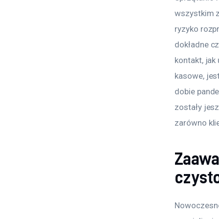
wszystkim z
ryzyko rozpr
dokładne cz
kontakt, ja
kasowe, jes
dobie pande
zostały jes
zarówno klie
Zaawa
czyst
Nowoczesne 