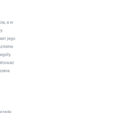
ia, a w 
y 
est jego 
zitelne 
egóły. 
aktować 
zenia 
przede 