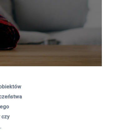
 obiektów 
eczeństwa 
zego 
 czy 
.