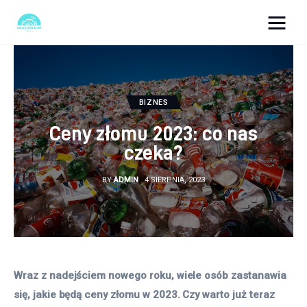
okazjonalne-zdjecia.pl
Turystyka
BIZNES
Lifestyle
Ceny złomu 2023: co nas
czeka?
Dom i ogród
BY
ADMIN
4 SIERPNIA, 2023
Uroda
Zdrowie
Więcej
Wraz z nadejściem nowego roku, wiele osób zastanawia 
się, jakie będą ceny złomu w 2023. Czy warto już teraz 